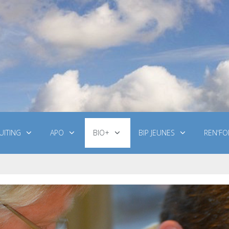
UITING
APO
BIO+
BIP JEUNES
REN'FO