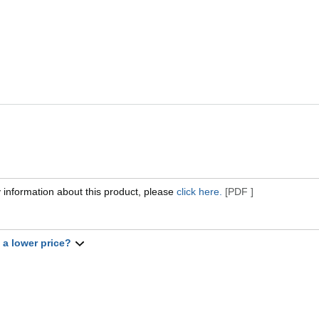
 information about this product, please
click here.
[PDF ]
t a lower price?