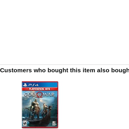
Customers who bought this item also bough