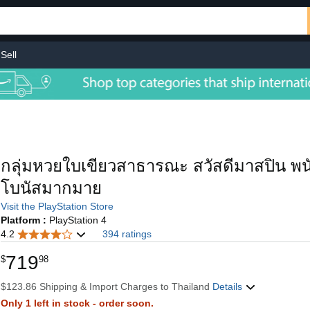
Sell
กลุ่มหวยใบเขียวสาธารณะ สวัสดีมาสปิน พน
โบนัสมากมาย
Visit the PlayStation Store
Platform :
PlayStation 4
4.2
394 ratings
719
$
98
$123.86 Shipping & Import Charges to Thailand
Details
Only 1 left in stock - order soon.