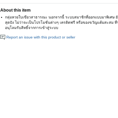
About this item
กลุ่มหวยใบเขียวสาธารณะ นอกจากนี้ ระบบสมาชิกที่ออกแบบมาพิเศษ ย
สุดปัง ไม่ว่าจะเป็นโปรโมชั่นต่างๆ เครดิตฟรี หรือของขวัญแต้มสะสม ที่
อนุโลมรับสิทธิ์จากการเข้าสู่ระบบ
Report an issue with this product or seller