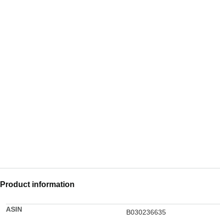
Product information
ASIN
B030236635