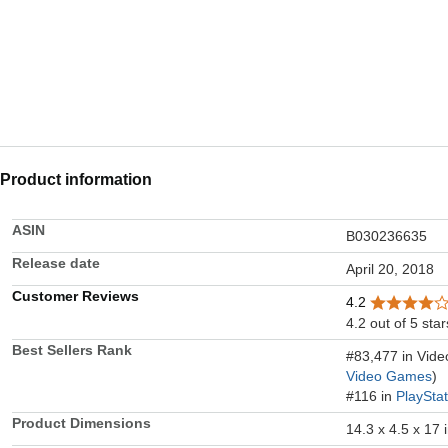
Product information
ASIN
B030236635
Release date
April 20, 2018
Customer Reviews
4.2
4.2 out of 5 star
Best Sellers Rank
#83,477 in Vid
Video Games
)
#116 in
PlaySta
Product Dimensions
14.3 x 4.5 x 17