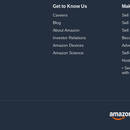
Get to Know Us
Mak
Careers
Sell
Blog
Sell
About Amazon
Sell
Investor Relations
Beco
Amazon Devices
Adve
Amazon Science
Self
Hos
›
Se
with