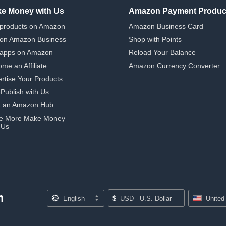
e Money with Us
Amazon Payment Produc
 products on Amazon
Amazon Business Card
 on Amazon Business
Shop with Points
 apps on Amazon
Reload Your Balance
me an Affiliate
Amazon Currency Converter
rtise Your Products
-Publish with Us
t an Amazon Hub
e More Make Money
 Us
English
$
USD - U.S. Dollar
United