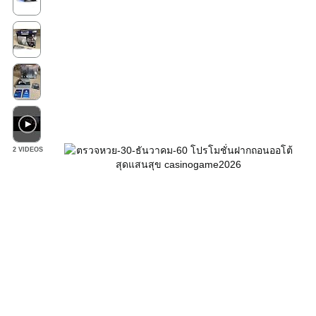
2 VIDEOS