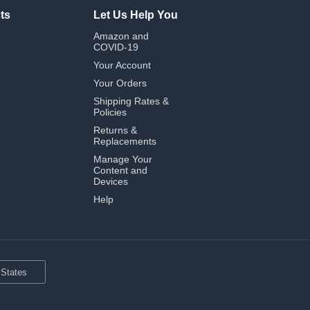
ts
Let Us Help You
Amazon and
COVID-19
Your Account
Your Orders
Shipping Rates &
Policies
Returns &
Replacements
Manage Your
Content and
Devices
Help
 States