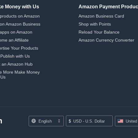
e Money with Us
Amazon Payment Produc
 products on Amazon
Amazon Business Card
 on Amazon Business
Shop with Points
 apps on Amazon
Reload Your Balance
me an Affiliate
Amazon Currency Converter
rtise Your Products
-Publish with Us
t an Amazon Hub
e More Make Money
 Us
English
$
USD - U.S. Dollar
United