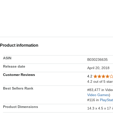
Product information
ASIN
B030236635
Release date
April 20, 2018
Customer Reviews
4.2
4.2 out of 5 star
Best Sellers Rank
#83,477 in Vid
Video Games
)
#116 in
PlaySta
Product Dimensions
14.3 x 4.5 x 17