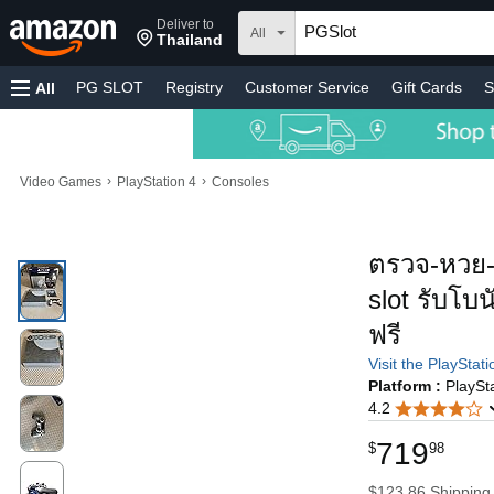
Deliver to
All
Thailand
PG SLOT
Registry
Customer Service
Gift Cards
S
All
›
›
Video Games
PlayStation 4
Consoles
ตรวจ-หวย-
slot รับโ
ฟรี
Visit the PlayStat
Platform :
PlaySt
4.2
719
$
98
$123.86 Shipping