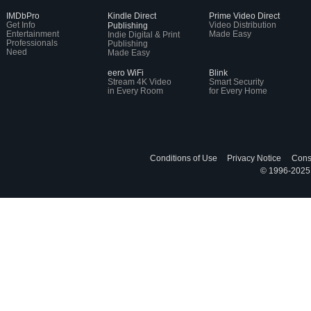
IMDbPro
Kindle Direct
Prime Video Direct
Get Info
Video Distribution
Publishing
Entertainment
Made Easy
Indie Digital & Print
Professionals
Publishing
Need
Made Easy
eero WiFi
Blink
Stream 4K Video
Smart Security
in Every Room
for Every Home
Conditions of Use
Privacy Notice
Cons
© 1996-2025, 