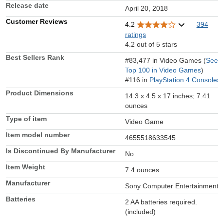
Release date
April 20, 2018
Customer Reviews
4.2
394
ratings
4.2 out of 5 stars
Best Sellers Rank
#83,477 in Video Games (
See
Top 100 in Video Games
)
#116 in
PlayStation 4 Console
Product Dimensions
14.3 x 4.5 x 17 inches; 7.41
ounces
Type of item
Video Game
Item model number
4655518633545
Is Discontinued By Manufacturer
No
Item Weight
7.4 ounces
Manufacturer
Sony Computer Entertainmen
Batteries
2 AA batteries required.
(included)