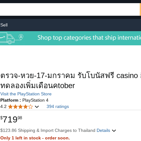
Sell
ตรวจ-หวย-17-มกราคม รับโบนัสฟรี casino 
ทดลองเพิ่มเดือนคtober
Visit the PlayStation Store
Platform :
PlayStation 4
4.2
394 ratings
719
$
98
$123.86 Shipping & Import Charges to Thailand
Details
Only 1 left in stock - order soon.