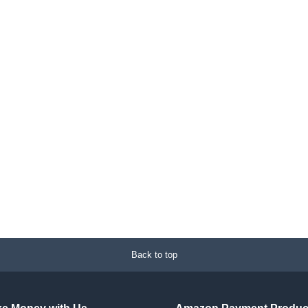
Back to top