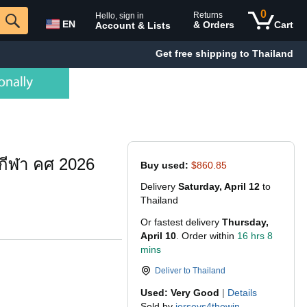
0
Returns
Hello, sign in
EN
& Orders
Cart
Account & Lists
Get free shipping to Thailand
กีฬา คศ 2026
Buy used:
$860.85
Delivery
Saturday, April 12
to
Thailand
Or fastest delivery
Thursday,
April 10
. Order within
16 hrs 8
mins
Deliver to
Thailand
Used: Very Good
|
Details
Sold by
jerseys4thewin