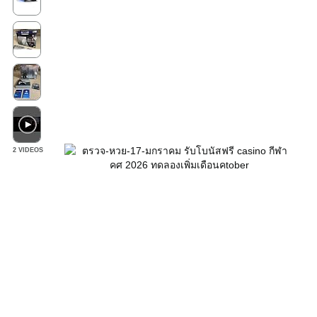
2 VIDEOS