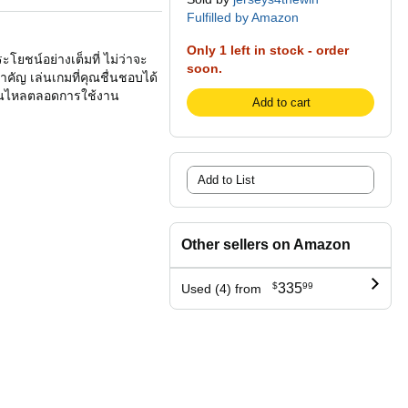
Fulfilled by Amazon
Only 1 left in stock - order
ยชน์อย่างเต็มที่ ไม่ว่าจะ
soon.
ัญ เล่นเกมที่คุณชื่นชอบได้
ื่นไหลตลอดการใช้งาน
Add to cart
Add to List
Other sellers on Amazon
$
335
99
Used (4) from