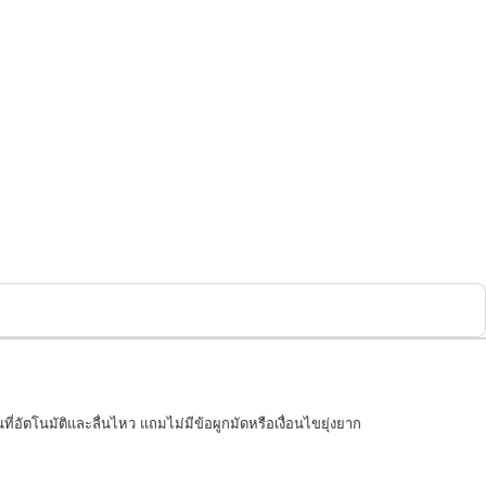
อัตโนมัติและลื่นไหว แถมไม่มีข้อผูกมัดหรือเงื่อนไขยุ่งยาก