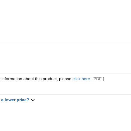
 information about this product, please
click here.
[PDF ]
t a lower price?