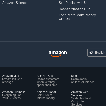
Amazon Science
Self-Publish with Us
Host an Amazon Hub
›
See More Make Money
with Us
English
Amazon Music
Amazon Ads
6pm
Stream millions
Reach customers
Score deals
of songs
wherever they
on fashion brands
spend their time
Amazon Business
AmazonGlobal
Amazon Web
Everything For
Ship Orders
Services
Your Business
Internationally
Scalable Cloud
Computing
Services