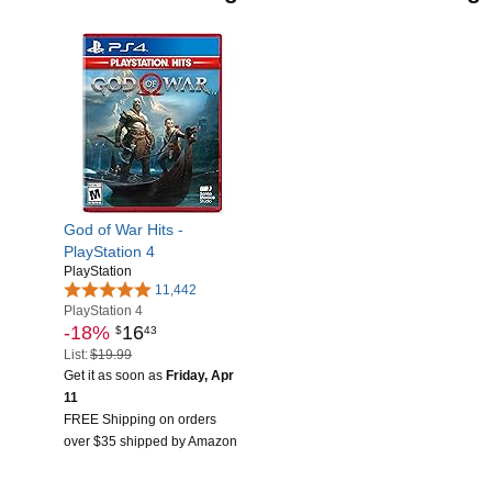
God of War Hits -
PlayStation 4
PlayStation
11,442
PlayStation 4
-18%
16
$
43
List:
$19.99
Get it as soon as
Friday, Apr
11
FREE Shipping on orders
over $35 shipped by Amazon