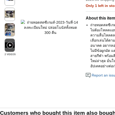
Only 1 left in st
About this ite
ถ่ายทอดสดซีเกมส
ไม่ต้องโหลดแอป
ความลื่นไหลตลอ
เลือกเล่นได้ต
อนาคต อยากลอง
ไม่มีข้อผูกมัด แ
2 VIDEOS
สายกีฬา พร้อม
ใหม่ล่าสุด มั่นใ
อัปเดตอย่างต่อเน
Report an issue
Customers who bought this item also bough