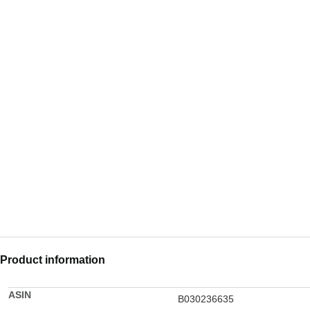
Product information
ASIN
B030236635