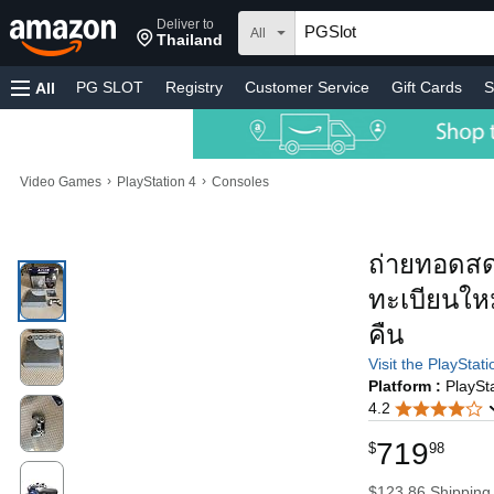
Deliver to
All
Thailand
PG SLOT
Registry
Customer Service
Gift Cards
S
All
›
›
Video Games
PlayStation 4
Consoles
ถ่ายทอดสดซ
ทะเบียนใหม
คืน
Visit the PlayStat
Platform :
PlaySt
4.2
719
$
98
$123.86 Shipping