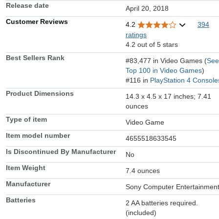
Release date
April 20, 2018
Customer Reviews
4.2
394
ratings
4.2 out of 5 stars
Best Sellers Rank
#83,477 in Video Games (
See
Top 100 in Video Games
)
#116 in
PlayStation 4 Console
Product Dimensions
14.3 x 4.5 x 17 inches; 7.41
ounces
Type of item
Video Game
Item model number
4655518633545
Is Discontinued By Manufacturer
No
Item Weight
7.4 ounces
Manufacturer
Sony Computer Entertainmen
Batteries
2 AA batteries required.
(included)