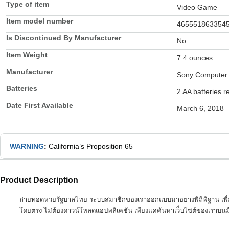
Type of item
Video Game
Item model number
465551863354
Is Discontinued By Manufacturer
No
Item Weight
7.4 ounces
Manufacturer
Sony Computer 
Batteries
2 AA batteries r
Date First Available
March 6, 2018
WARNING
:
California’s Proposition 65
Product Description
ถ่ายทอดหวยรัฐบาลไทย ระบบสมาชิกของเราออกแบบมาอย่างพิถีพิฐาน เพื่อให
โดยตรง ไม่ต้องดาวน์โหลดแอปพลิเคชัน เพียงแค่ค้นหาเว็บไซต์ของเราบนมือ