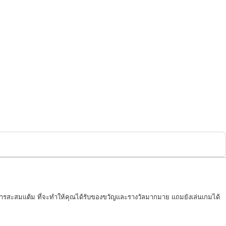
ะการสะสมแต้ม ที่จะทำให้คุณได้รับของขวัญและรางวัลมากมาย แถมยังเล่นเกมได้