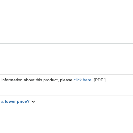
 information about this product, please
click here.
[PDF ]
t a lower price?