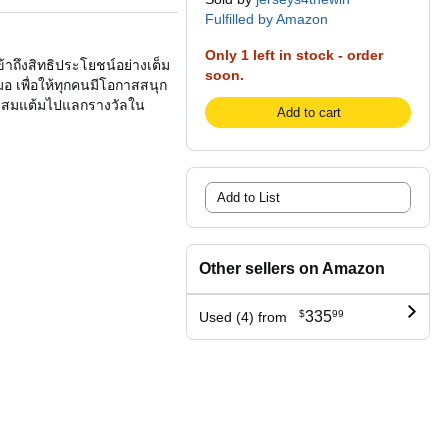
Fulfilled by Amazon
Only 1 left in stock - order
าถึงสิทธิประโยชน์อย่างเต็ม
soon.
มอ เพื่อให้ทุกคนมีโอกาสสนุก
มสะสมแต้มไปแลกรางวัลใน
Add to cart
Add to List
Other sellers on Amazon
$
335
99
Used (4) from