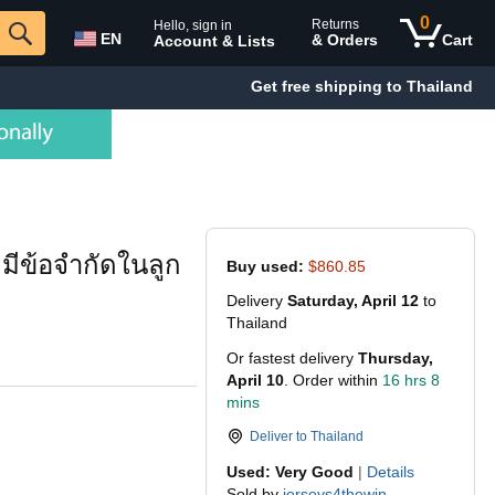
0
Returns
Hello, sign in
EN
& Orders
Cart
Account & Lists
Get free shipping to Thailand
มีข้อจำกัดในลูก
Buy used:
$860.85
Delivery
Saturday, April 12
to
Thailand
Or fastest delivery
Thursday,
April 10
. Order within
16 hrs 8
mins
Deliver to
Thailand
Used: Very Good
|
Details
Sold by
jerseys4thewin