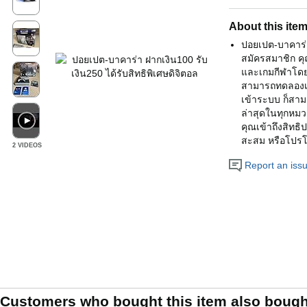
About this ite
ปอยเปต-บาคาร่า
สมัครสมาชิก คุ
และเกมกีฬาโดยไม
สามารถทดลองเล่
เข้าระบบ ก็สาม
ล่าสุดในทุกหม
คุณเข้าถึงสิทธิ
สะสม หรือโปรโม
2 VIDEOS
Report an issue
Customers who bought this item also bough