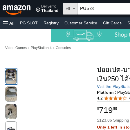
Deliver to
All
Thailand
PG SLOT
Registry
Customer Service
Gift Cards
S
All
›
›
Video Games
PlayStation 4
Consoles
ปอยเปต-บา
เงิน250 ได้
Visit the PlayStat
Platform :
PlaySt
4.2
719
$
98
$123.86 Shipping
Only 1 left in st