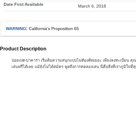
Date First Available
March 6, 2018
WARNING
:
California’s Proposition 65
Product Description
ปอยเปต-บาคาร่า เริ่มต้นความสนุกแบบไม่ต้องคิดเยอะ เพียงลงทะเบียน ค
เล่นฟรีได้เลย แม้ยังไม่ได้สมัคร พูดถึงการทดลองเล่น นี่คือสิ่งที่เราภูมิใจท