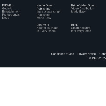
IMDbPro
Kindle Direct
Prime Video Direct
Get Info
Video Distribution
Publishing
Entertainment
Made Easy
Indie Digital & Print
Professionals
Publishing
Need
Made Easy
eero WiFi
Blink
Stream 4K Video
Smart Security
in Every Room
for Every Home
Conditions of Use
Privacy Notice
Cons
© 1996-2025, 