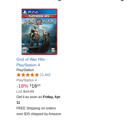
God of War Hits -
PlayStation 4
PlayStation
11,442
PlayStation 4
-18%
16
$
43
List:
$19.99
Get it as soon as
Friday, Apr
11
FREE Shipping on orders
over $35 shipped by Amazon