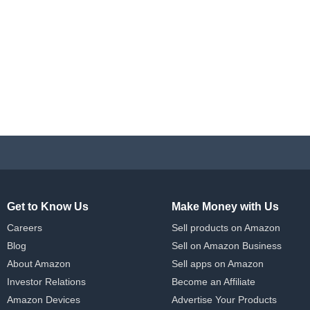
Get to Know Us
Make Money with Us
Careers
Sell products on Amazon
Blog
Sell on Amazon Business
About Amazon
Sell apps on Amazon
Investor Relations
Become an Affiliate
Amazon Devices
Advertise Your Products