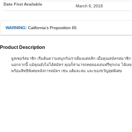
Date First Available
March 6, 2018
WARNING
:
California’s Proposition 65
Product Description
ยูสเซอร์สมาชิก เริ่มต้นความสนุกกับเราเพียงแค่คลิก เมื่อคุณสมัครสมาชิ
นอกจากนี้ แม้คุณยังไม่ได้สมัคร คุณก็สามารถทดลองเล่นฟรีทุกเกม ได้เลย
พร้อมสิทธิพิเศษหลังการสมัคร เช่น แต้มสะสม และของขวัญสุดพิเศษ