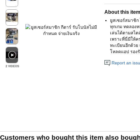
About this ite
ยูสเซอร์สมาชิก 
ทุกเกม ทดลองหม
เล่นได้ตามสไตล
เพราะที่นี่มีใ
ทะเบียนอีกด้วย 
โหลดแอป รองรับ
Report an issue
2 VIDEOS
Customers who bought this item also bough