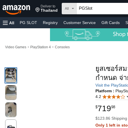
Deliver to
All
Thailand
PG SLOT
Registry
Customer Service
Gift Cards
S
All
›
›
Video Games
PlayStation 4
Consoles
ยูสเซอร์สมา
กำหนด จ่าย
Visit the PlayStat
Platform :
PlaySt
4.2
719
$
98
$123.86 Shipping
Only 1 left in st