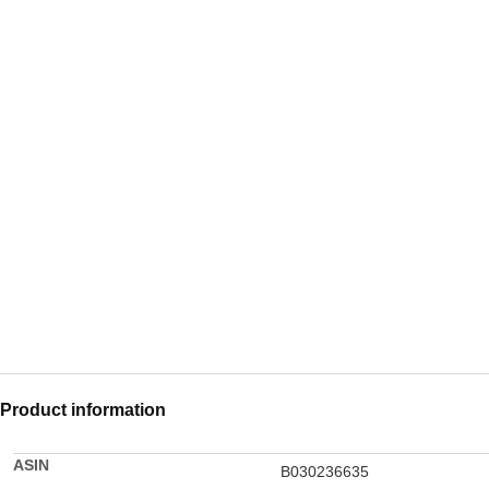
Product information
ASIN
B030236635