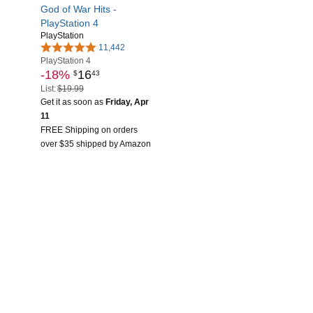
God of War Hits -
PlayStation 4
PlayStation
11,442
PlayStation 4
-18%
16
$
43
List:
$19.99
Get it as soon as
Friday, Apr
11
FREE Shipping on orders
over $35 shipped by Amazon