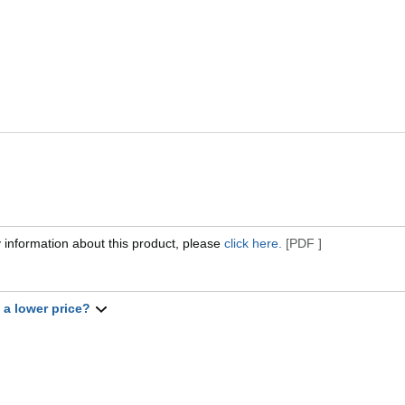
 information about this product, please
click here.
[PDF ]
t a lower price?