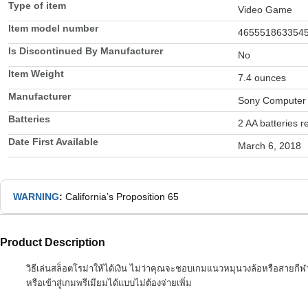
Type of item
Video Game
Item model number
465551863354
Is Discontinued By Manufacturer
No
Item Weight
7.4 ounces
Manufacturer
Sony Computer 
Batteries
2 AA batteries r
Date First Available
March 6, 2018
WARNING
:
California’s Proposition 65
Product Description
วิธีเล่นสล็อตโรม่าให้ได้เงิน ไม่ว่าคุณจะชอบเกมแนวหมุนวงล้อหรือสายกีฬา 
หรือเข้าสู่เกมพรีเมียมได้แบบไม่ต้องจ่ายเพิ่ม