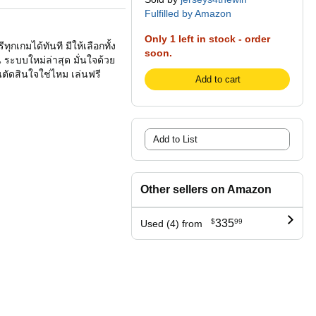
Fulfilled by Amazon
Only 1 left in stock - order
ุกเกมได้ทันที มีให้เลือกทั้ง
soon.
ระบบใหม่ล่าสุด มั่นใจด้วย
นตัดสินใจใช่ไหม เล่นฟรี
Add to cart
Add to List
Other sellers on Amazon
$
335
99
Used (4) from