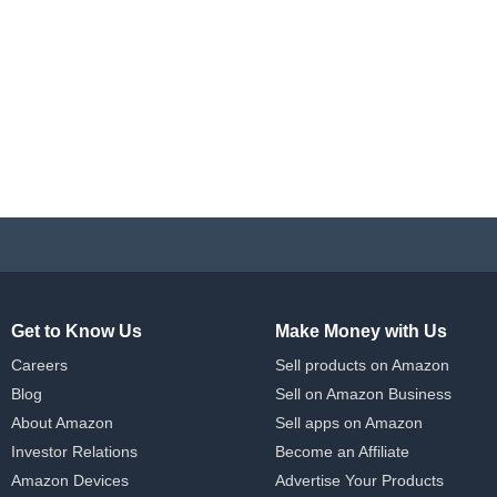
Get to Know Us
Make Money with Us
Careers
Sell products on Amazon
Blog
Sell on Amazon Business
About Amazon
Sell apps on Amazon
Investor Relations
Become an Affiliate
Amazon Devices
Advertise Your Products