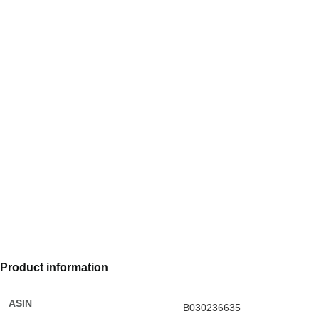
Product information
ASIN
B030236635