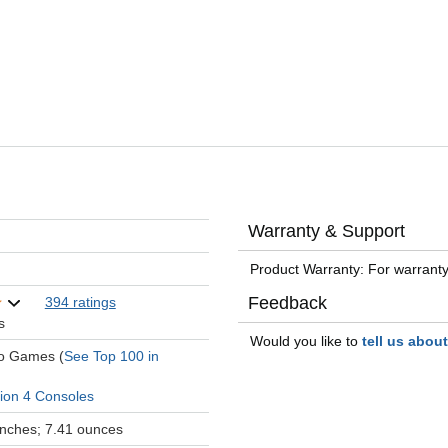
Warranty & Support
Product Warranty: For warranty
Feedback
394 ratings
s
Would you like to
tell us abou
eo Games (
See Top 100 in
tion 4 Consoles
 inches; 7.41 ounces