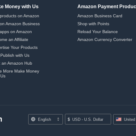
e Money with Us
Amazon Payment Produc
 products on Amazon
Amazon Business Card
 on Amazon Business
Shop with Points
 apps on Amazon
Reload Your Balance
me an Affiliate
Amazon Currency Converter
rtise Your Products
-Publish with Us
t an Amazon Hub
e More Make Money
 Us
English
$
USD - U.S. Dollar
United