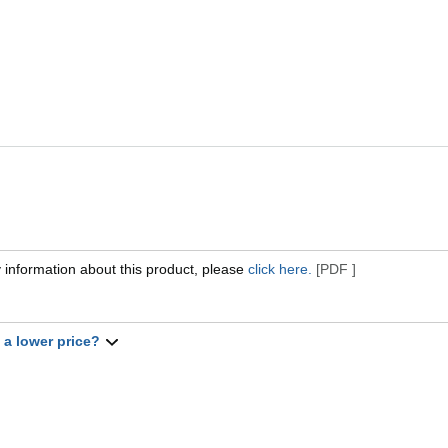
 information about this product, please
click here.
[PDF ]
t a lower price?