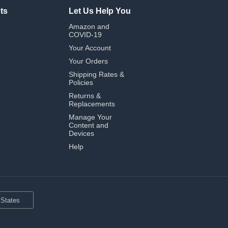
ts
Let Us Help You
Amazon and
COVID-19
Your Account
Your Orders
Shipping Rates &
Policies
Returns &
Replacements
Manage Your
Content and
Devices
Help
 States