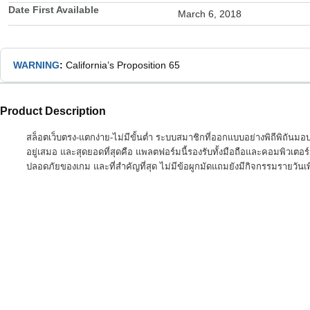
Date First Available
March 6, 2018
WARNING
:
California’s Proposition 65
Product Description
สล็อตเว็บตรง-แตกง่าย-ไม่มีขั้นต่ำ ระบบสมาชิกที่ออกแบบอย่างพิถีพิถันมอ
อยู่เสมอ และสุดยอดที่สุดคือ แพลตฟอร์มนี้รองรับทั้งมือถือและคอมพิวเตอร
ปลอดภัยของเกม และที่สำคัญที่สุด ไม่มีข้อผูกมัดแถมยังมีกิจกรรมรายวันเ