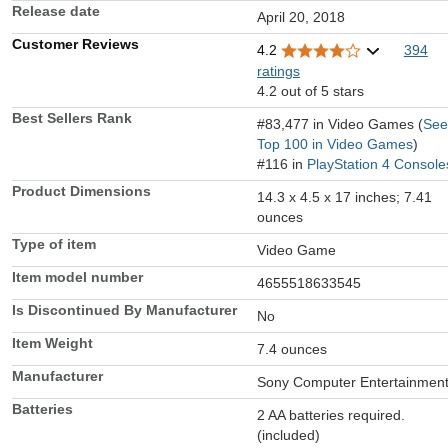
Release date
April 20, 2018
Customer Reviews
4.2
394
ratings
4.2 out of 5 stars
Best Sellers Rank
#83,477 in Video Games (
See
Top 100 in Video Games
)
#116 in
PlayStation 4 Console
Product Dimensions
14.3 x 4.5 x 17 inches; 7.41
ounces
Type of item
Video Game
Item model number
4655518633545
Is Discontinued By Manufacturer
No
Item Weight
7.4 ounces
Manufacturer
Sony Computer Entertainmen
Batteries
2 AA batteries required.
(included)