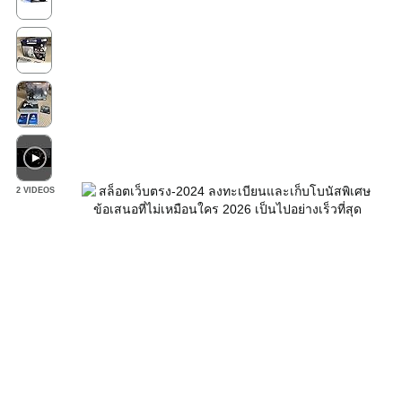
2 VIDEOS