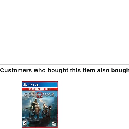
Customers who bought this item also bough