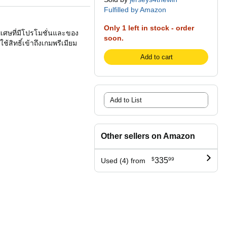
Fulfilled by Amazon
Only 1 left in stock - order
ิเศษที่มีโปรโมชั่นและของ
soon.
้สิทธิ์เข้าถึงเกมพรีเมียม
Add to cart
Add to List
Other sellers on Amazon
$
335
99
Used (4) from