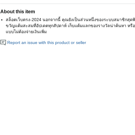
About this item
สล็อตเว็บตรง-2024 นอกจากนี้ คุณยังเป็นส่วนหนึ่งของระบบสมาชิกสุดพ
ขวัญแต้มสะสมที่อัปเดตทุกสัปดาห์ เก็บแต้มแลกของรางวัลน่าค้นหา หรือใช
แบบไม่ต้องจ่ายเงินเพิ่ม
Report an issue with this product or seller