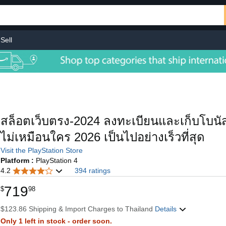
Sell
สล็อตเว็บตรง-2024 ลงทะเบียนและเก็บโบนัสพ
ไม่เหมือนใคร 2026 เป็นไปอย่างเร็วที่สุด
Visit the PlayStation Store
Platform :
PlayStation 4
4.2
394 ratings
719
$
98
$123.86 Shipping & Import Charges to Thailand
Details
Only 1 left in stock - order soon.