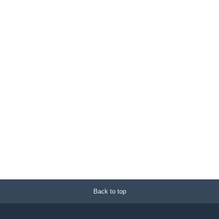
Back to top