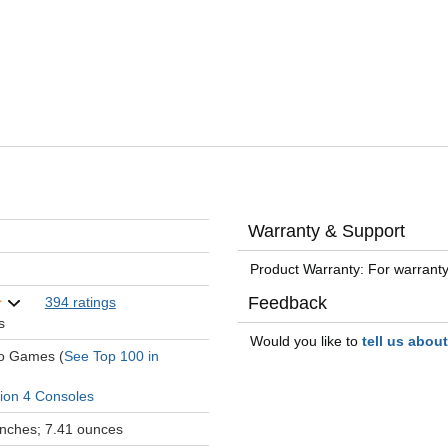
Warranty & Support
Product Warranty: For warranty
Feedback
394 ratings
s
Would you like to
tell us abou
eo Games (
See Top 100 in
tion 4 Consoles
 inches; 7.41 ounces