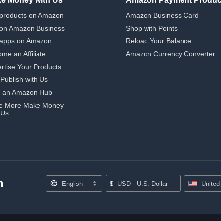
e Money with Us
Amazon Payment Produc
 products on Amazon
Amazon Business Card
 on Amazon Business
Shop with Points
 apps on Amazon
Reload Your Balance
me an Affiliate
Amazon Currency Converter
rtise Your Products
-Publish with Us
t an Amazon Hub
e More Make Money
 Us
English
$
USD - U.S. Dollar
United