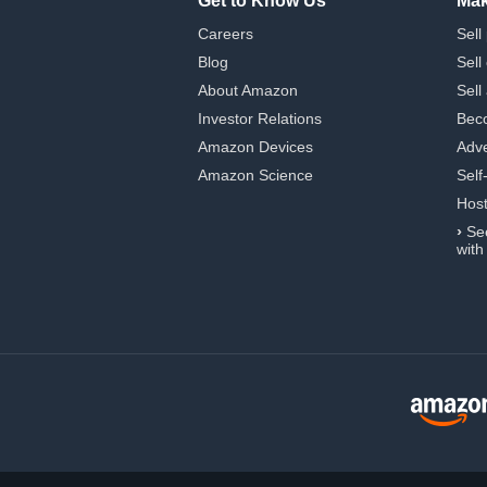
Get to Know Us
Mak
Careers
Sell
Blog
Sell
About Amazon
Sell
Investor Relations
Beco
Amazon Devices
Adve
Amazon Science
Self
Hos
›
Se
with