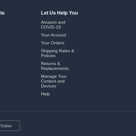
ts
Let Us Help You
Amazon and
COVID-19
Your Account
Your Orders
Shipping Rates &
Policies
Returns &
Replacements
Manage Your
Content and
Devices
Help
 States