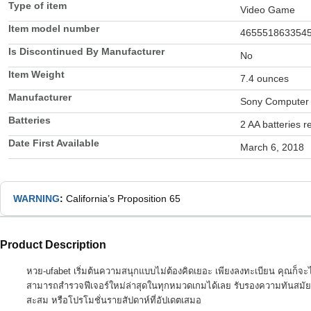
Type of item
Video Game
Item model number
465551863354
Is Discontinued By Manufacturer
No
Item Weight
7.4 ounces
Manufacturer
Sony Computer 
Batteries
2 AA batteries r
Date First Available
March 6, 2018
WARNING
:
California’s Proposition 65
Product Description
หวย-ufabet เริ่มต้นความสนุกแบบไม่ต้องคิดเยอะ เพียงลงทะเบียน คุณก็จะได
สามารถสำรวจฟีเจอร์ใหม่ล่าสุดในทุกหมวดเกมได้เลย รับรองความทันสมัย แ
สะสม หรือโปรโมชั่นรายสัปดาห์ที่อัปเดตเสมอ