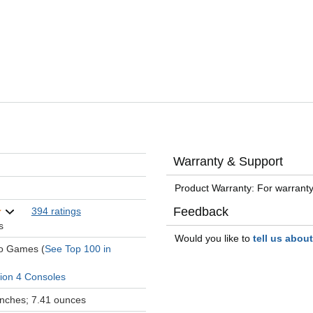
Warranty & Support
Product Warranty: For warranty
Feedback
394 ratings
s
Would you like to
tell us abou
eo Games (
See Top 100 in
tion 4 Consoles
 inches; 7.41 ounces