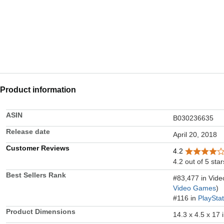
Product information
ASIN
B030236635
Release date
April 20, 2018
Customer Reviews
4.2
4.2 out of 5 star
Best Sellers Rank
#83,477 in Vid
Video Games
)
#116 in
PlaySta
Product Dimensions
14.3 x 4.5 x 17