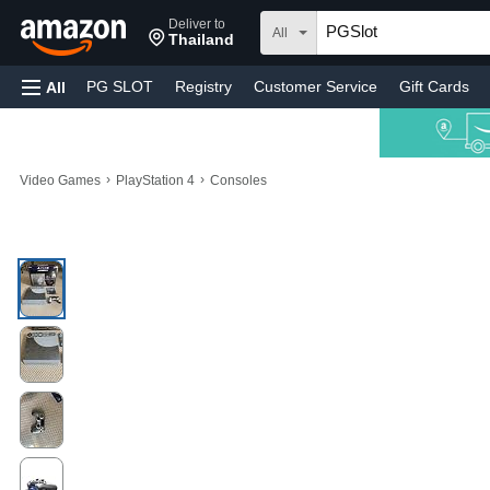
Deliver to
All
Thailand
PG SLOT
Registry
Customer Service
Gift Cards
All
›
›
Video Games
PlayStation 4
Consoles