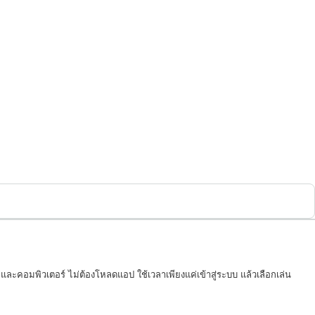
และคอมพิวเตอร์ ไม่ต้องโหลดแอป ใช้เวลาเพียงแค่เข้าสู่ระบบ แล้วเลือกเล่น