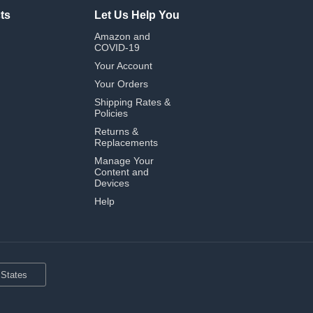
ts
Let Us Help You
Amazon and
COVID-19
Your Account
Your Orders
Shipping Rates &
Policies
Returns &
Replacements
Manage Your
Content and
Devices
Help
 States