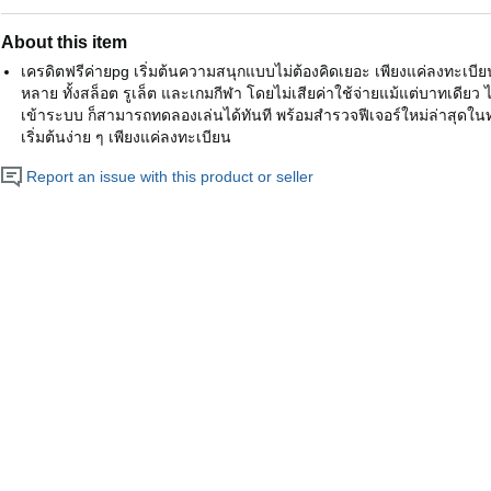
About this item
เครดิตฟรีค่ายpg เริ่มต้นความสนุกแบบไม่ต้องคิดเยอะ เพียงแค่ลงทะเบี
หลาย ทั้งสล็อต รูเล็ต และเกมกีฬา โดยไม่เสียค่าใช้จ่ายแม้แต่บาทเดียว ไ
เข้าระบบ ก็สามารถทดลองเล่นได้ทันที พร้อมสำรวจฟีเจอร์ใหม่ล่าสุดใ
เริ่มต้นง่าย ๆ เพียงแค่ลงทะเบียน
Report an issue with this product or seller