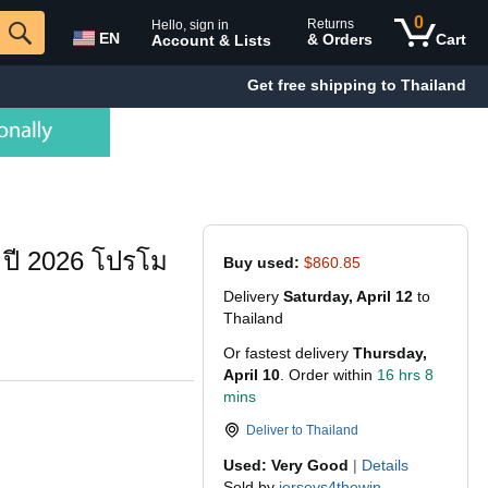
0
Returns
Hello, sign in
EN
& Orders
Cart
Account & Lists
Get free shipping to Thailand
 ปี 2026 โปรโม
Buy used:
$860.85
Delivery
Saturday, April 12
to
Thailand
Or fastest delivery
Thursday,
April 10
. Order within
16 hrs 8
mins
Deliver to
Thailand
Used: Very Good
|
Details
Sold by
jerseys4thewin