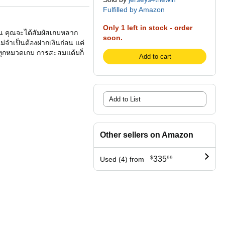
Fulfilled by Amazon
Only 1 left in stock - order
ยน คุณจะได้สัมผัสเกมหลาก
soon.
ม่จำเป็นต้องฝากเงินก่อน แค่
นทุกหมวดเกม การสะสมแต้มก็
Add to cart
Add to List
Other sellers on Amazon
$
335
99
Used (4) from