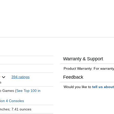
Warranty & Support
Product Warranty: For warranty
Feedback
394 ratings
s
Would you like to
tell us abou
eo Games (
See Top 100 in
tion 4 Consoles
 inches; 7.41 ounces