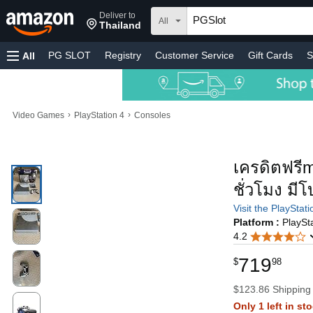
Deliver to
All
Thailand
PG SLOT
Registry
Customer Service
Gift Cards
S
All
›
›
Video Games
PlayStation 4
Consoles
เครดิตฟรีm
ชั่วโมง มี
Visit the PlayStat
Platform :
PlaySt
4.2
719
$
98
$123.86 Shipping
Only 1 left in st