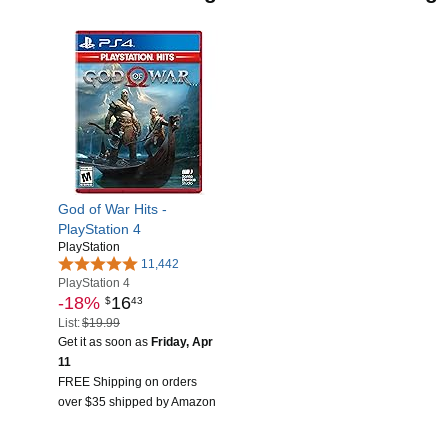
God of War Hits -
PlayStation 4
PlayStation
11,442
PlayStation 4
-18%
16
$
43
List:
$19.99
Get it as soon as
Friday, Apr
11
FREE Shipping on orders
over $35 shipped by Amazon