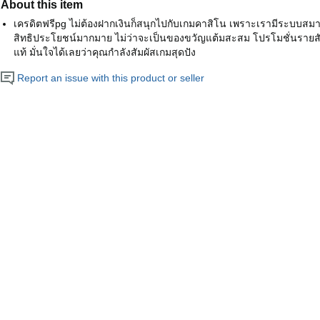
About this item
เครดิตฟรีpg ไม่ต้องฝากเงินก็สนุกไปกับเกมคาสิโน เพราะเรามีระบบสมา
สิทธิประโยชน์มากมาย ไม่ว่าจะเป็นของขวัญแต้มสะสม โปรโมชั่นรายสัปดาห์
แท้ มั่นใจได้เลยว่าคุณกำลังสัมผัสเกมสุดปัง
Report an issue with this product or seller