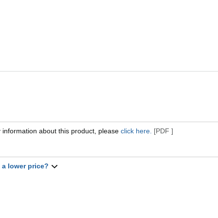
 information about this product, please
click here.
[PDF ]
t a lower price?