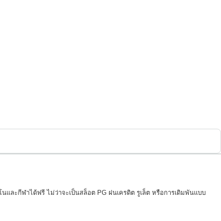
โนและกีฬาได้ฟรี ไม่ว่าจะเป็นสล็อต PG ฝนเครดิต รูเล็ต หรือการเดิมพันแบบ