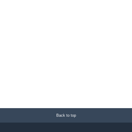
Back to top