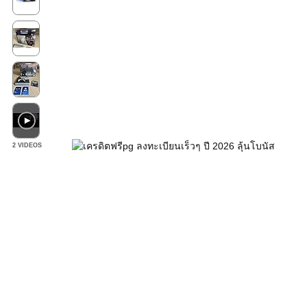
2 VIDEOS