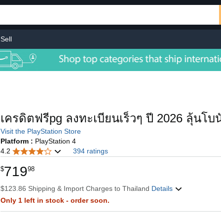
Sell
เครดิตฟรีpg ลงทะเบียนเร็วๆ ปี 2026 ลุ้นโบน
Visit the PlayStation Store
Platform :
PlayStation 4
4.2
394 ratings
719
$
98
$123.86 Shipping & Import Charges to Thailand
Details
Only 1 left in stock - order soon.