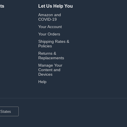
ts
Let Us Help You
Amazon and
COVID-19
Your Account
Your Orders
Shipping Rates &
Policies
Returns &
Replacements
Manage Your
Content and
Devices
Help
 States