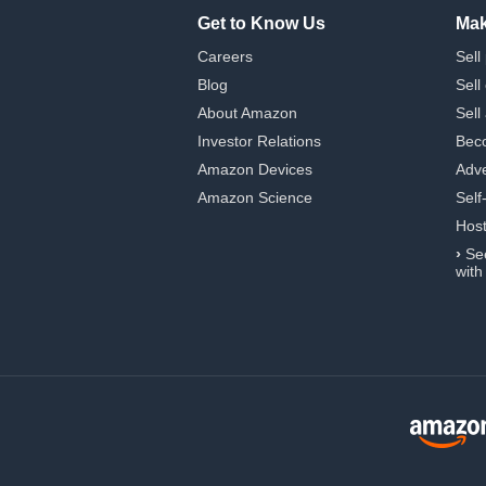
Get to Know Us
Mak
Careers
Sell
Blog
Sell
About Amazon
Sell
Investor Relations
Beco
Amazon Devices
Adve
Amazon Science
Self
Hos
›
Se
with