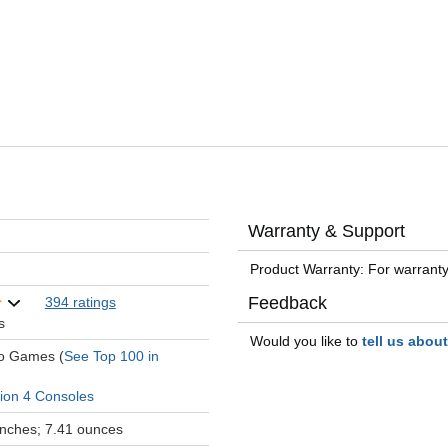
Warranty & Support
Product Warranty: For warranty
Feedback
394 ratings
s
Would you like to
tell us abou
eo Games (
See Top 100 in
tion 4 Consoles
 inches; 7.41 ounces