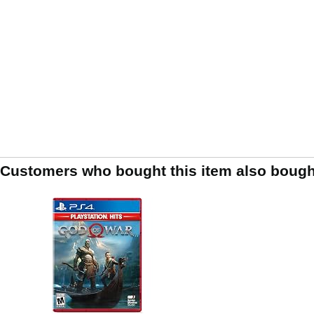
Customers who bought this item also bough