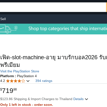
Sell
เฟิด-slot-machine-อายุ มาบรักบอล2026 รับ
พรีเมียม
Visit the PlayStation Store
Platform :
PlayStation 4
4.2
394 ratings
719
$
98
$123.86 Shipping & Import Charges to Thailand
Details
Only 1 left in stock - order soon.