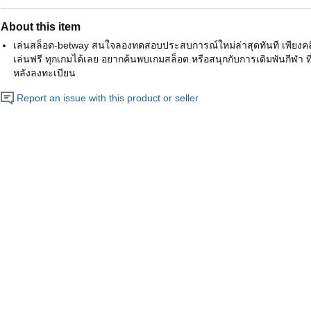
About this item
เล่นสล็อต-betway สนใจลองทดสอบประสบการณ์ใหม่ล่าสุดทันที เพียง
เล่นฟรี ทุกเกมได้เลย อยากค้นพบเกมสล็อต หรือสนุกกับการเดิมพันกีฬา ที่น
หลังลงทะเบียน
Report an issue with this product or seller