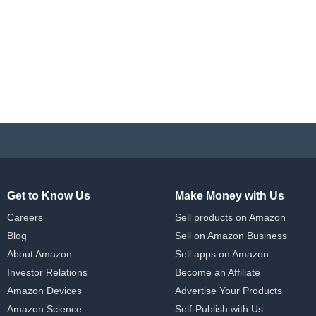
Get to Know Us
Make Money with Us
Careers
Sell products on Amazon
Blog
Sell on Amazon Business
About Amazon
Sell apps on Amazon
Investor Relations
Become an Affiliate
Amazon Devices
Advertise Your Products
Amazon Science
Self-Publish with Us