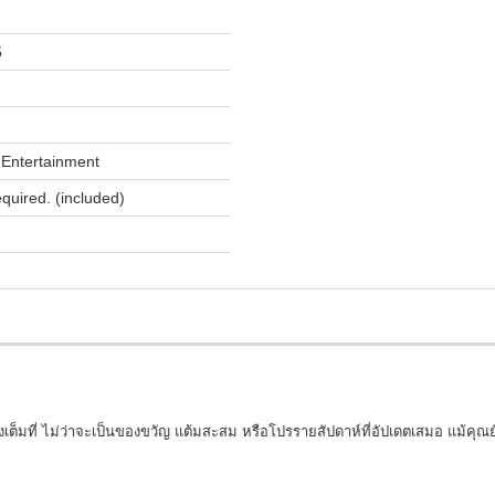
5
Entertainment
equired. (included)
ต็มที่ ไม่ว่าจะเป็นของขวัญ แต้มสะสม หรือโปรรายสัปดาห์ที่อัปเดตเสมอ แม้คุณย