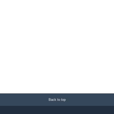
Back to top