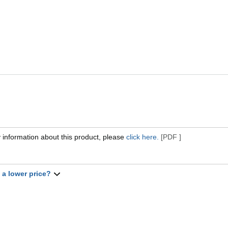
 information about this product, please
click here.
[PDF ]
t a lower price?