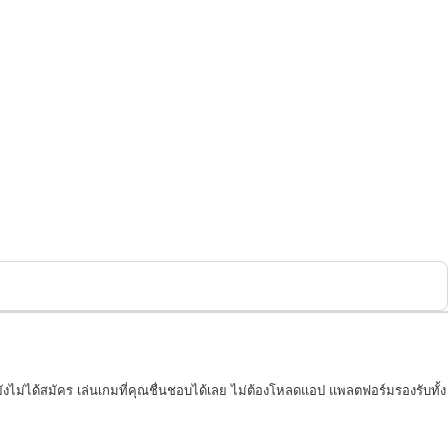
ังไม่ได้สมัคร เล่นเกมที่คุณชื่นชอบได้เลย ไม่ต้องโหลดแอป แพลตฟอร์มรองรับทั้ง