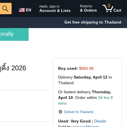
0
Returns
Hello, sign in
EN
& Orders
Cart
Account & Lists
Get free shipping to Thailand
คิ้ง 2026
Buy used:
$860.85
Delivery
Saturday, April 12
to
Thailand
Or fastest delivery
Thursday,
April 10
. Order within
16 hrs 8
mins
Deliver to
Thailand
Used: Very Good
|
Details
Sold by
jerseys4thewin