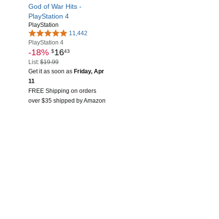
God of War Hits -
PlayStation 4
PlayStation
11,442
PlayStation 4
-18%
16
$
43
List:
$19.99
Get it as soon as
Friday, Apr
11
FREE Shipping on orders
over $35 shipped by Amazon