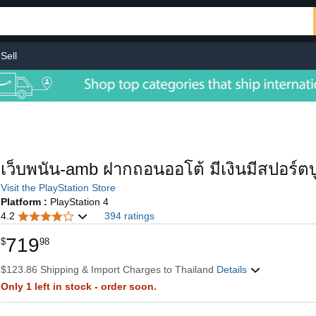
Sell
เว็บพนัน-amb ฝากถอนออโต้ มีเงินมีสปอร์ตบู
Visit the PlayStation Store
Platform :
PlayStation 4
4.2
394 ratings
719
$
98
$123.86 Shipping & Import Charges to Thailand
Details
Only 1 left in stock - order soon.