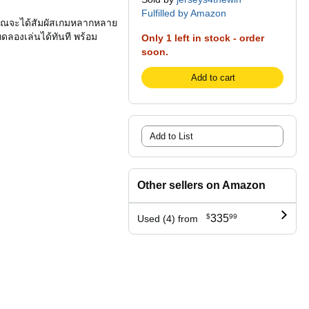
Fulfilled by Amazon
 คุณจะได้สัมผัสเกมหลากหลาย
ทดลองเล่นได้ทันที พร้อม
Only 1 left in stock - order
soon.
Add to cart
Add to List
Other sellers on Amazon
$
335
99
Used (4) from