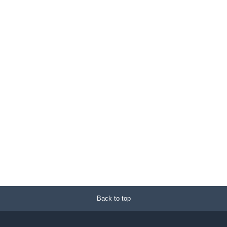
Back to top