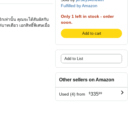
Fulfilled by Amazon
Only 1 left in stock - order
เท่านั้น คุณจะได้สัมผัสกับ
soon.
าทเดียว เอกสิทธิ์พิเศษเมื่อ
Add to cart
Add to List
Other sellers on Amazon
$
335
99
Used (4) from