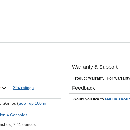
Warranty & Support
Product Warranty: For warranty
Feedback
394 ratings
s
Would you like to
tell us abou
eo Games (
See Top 100 in
tion 4 Consoles
 inches; 7.41 ounces