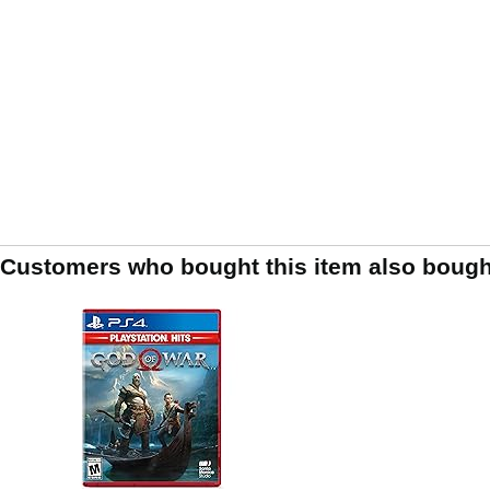
Customers who bought this item also bough