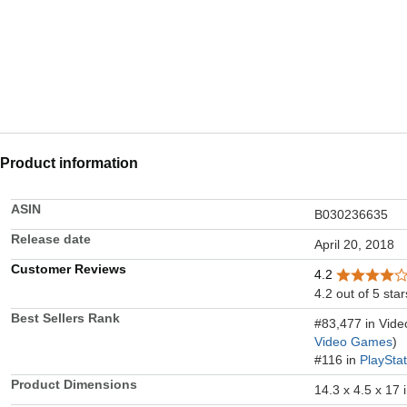
Product information
ASIN
B030236635
Release date
April 20, 2018
Customer Reviews
4.2
4.2 out of 5 star
Best Sellers Rank
#83,477 in Vid
Video Games
)
#116 in
PlaySta
Product Dimensions
14.3 x 4.5 x 17