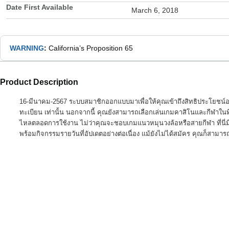
Date First Available
March 6, 2018
WARNING
:
California’s Proposition 65
Product Description
16-มีนาคม-2567 ระบบสมาชิกออกแบบมาเพื่อให้คุณเข้าถึงสิทธิประโยชน์อย่
ทะเบียน เท่านั้น นอกจากนี้ คุณยังสามารถเลือกเล่นเกมคาสิโนและกีฬาใน
ไหลตลอดการใช้งาน ไม่ว่าคุณจะชอบเกมแนวหมุนวงล้อหรือสายกีฬา ที่นี่มีใ
พร้อมกิจกรรมรายวันที่อัปเดตอย่างต่อเนื่อง แม้ยังไม่ได้สมัคร คุณก็สามาร