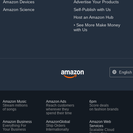
Amazon Devices
Advertise Your Products
Amazon Science
Self-Publish with Us
Host an Amazon Hub
›
See More Make Money
with Us
English
Amazon Music
Amazon Ads
6pm
Stream millions
Reach customers
Score deals
of songs
wherever they
on fashion brands
spend their time
Amazon Business
AmazonGlobal
Amazon Web
Everything For
Ship Orders
Services
Your Business
Internationally
Scalable Cloud