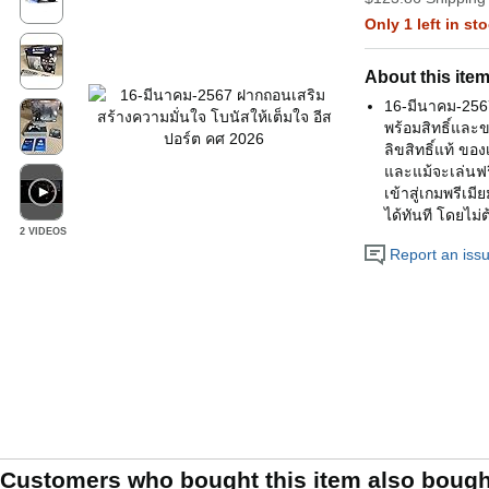
Only 1 left in st
About this ite
16-มีนาคม-2567 
พร้อมสิทธิ์และ
ลิขสิทธิ์แท้ ขอ
และแม้จะเล่นฟรี
เข้าสู่เกมพรีเม
ได้ทันที โดยไม
2 VIDEOS
Report an issue
Customers who bought this item also bough