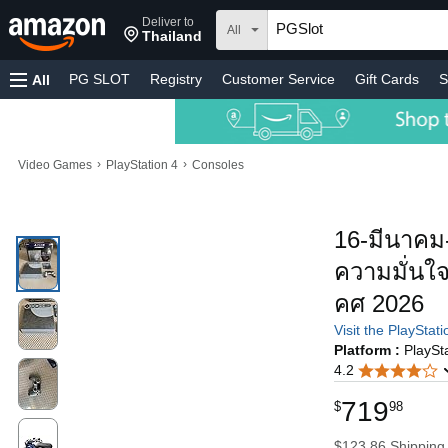
Deliver to
All
Thailand
PG SLOT
Registry
Customer Service
Gift Cards
S
All
›
›
Video Games
PlayStation 4
Consoles
16-มีนาคม
ความมั่นใจ
คศ 2026
Visit the PlayStat
Platform :
PlaySt
4.2
719
$
98
$123.86 Shipping