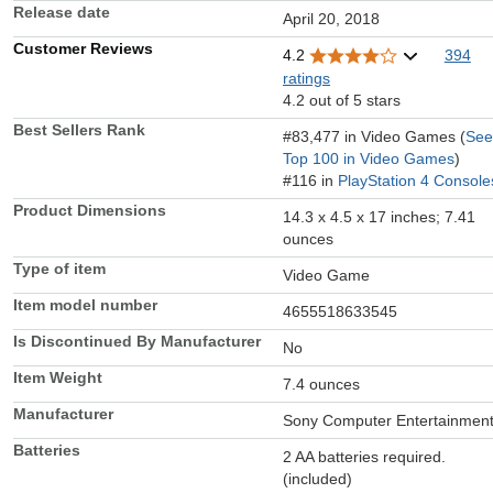
Release date
April 20, 2018
Customer Reviews
4.2
394
ratings
4.2 out of 5 stars
Best Sellers Rank
#83,477 in Video Games (
See
Top 100 in Video Games
)
#116 in
PlayStation 4 Console
Product Dimensions
14.3 x 4.5 x 17 inches; 7.41
ounces
Type of item
Video Game
Item model number
4655518633545
Is Discontinued By Manufacturer
No
Item Weight
7.4 ounces
Manufacturer
Sony Computer Entertainmen
Batteries
2 AA batteries required.
(included)