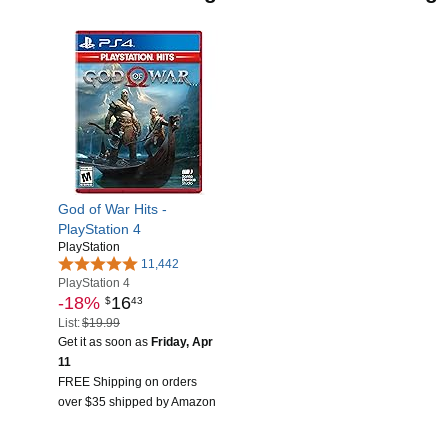
God of War Hits -
PlayStation 4
PlayStation
11,442
PlayStation 4
-18%
16
$
43
List:
$19.99
Get it as soon as
Friday, Apr
11
FREE Shipping on orders
over $35 shipped by Amazon