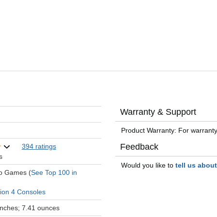
Warranty & Support
Product Warranty: For warranty
Feedback
394 ratings
s
Would you like to
tell us abou
eo Games (
See Top 100 in
tion 4 Consoles
 inches; 7.41 ounces