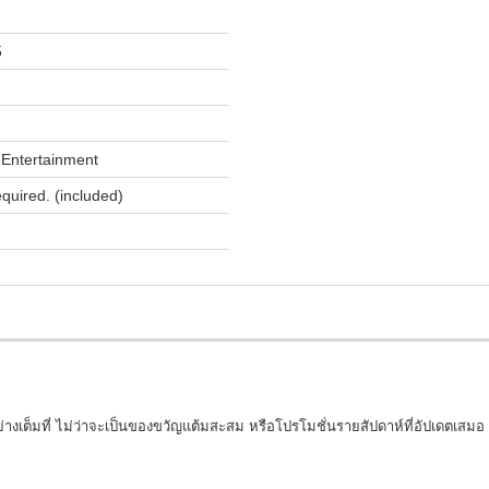
5
Entertainment
equired. (included)
างเต็มที่ ไม่ว่าจะเป็นของขวัญแต้มสะสม หรือโปรโมชั่นรายสัปดาห์ที่อัปเดตเสมอ