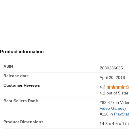
Product information
ASIN
B030236635
Release date
April 20, 2018
Customer Reviews
4.2
4.2 out of 5 star
Best Sellers Rank
#83,477 in Vid
Video Games
)
#116 in
PlaySta
Product Dimensions
14.3 x 4.5 x 17