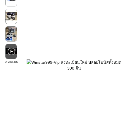
2 VIDEOS