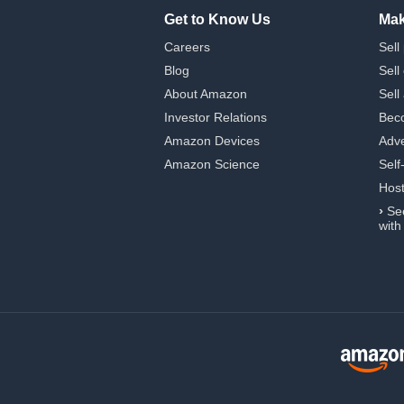
Get to Know Us
Mak
Careers
Sell
Blog
Sell
About Amazon
Sell
Investor Relations
Beco
Amazon Devices
Adve
Amazon Science
Self
Hos
›
Se
with