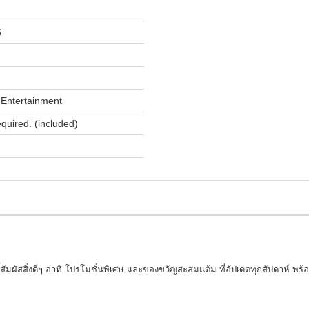
5
Entertainment
equired. (included)
ธิ์สัมผัสสิ่งดีๆ อาทิ โปรโมชั่นพิเศษ และของขวัญสะสมแต้ม ที่อัปเดตทุกสัปดาห์ พ