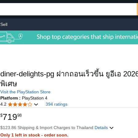
Sell
diner-delights-pg ฝากถอนเร็วขึ้น ยูอีเอ 202
พิเศษ
Visit the PlayStation Store
Platform :
PlayStation 4
4.2
394 ratings
719
$
98
$123.86 Shipping & Import Charges to Thailand
Details
Only 1 left in stock - order soon.