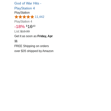
God of War Hits -
PlayStation 4
PlayStation
11,442
PlayStation 4
-18%
16
$
43
List:
$19.99
Get it as soon as
Friday, Apr
11
FREE Shipping on orders
over $35 shipped by Amazon