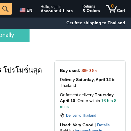
0
Returns
Hello, sign in
EN
& Orders
Cart
Account & Lists
Get free shipping to Thailand
6 โปรโมชั่นสุด
Buy used:
$860.85
Delivery
Saturday, April 12
to
Thailand
Or fastest delivery
Thursday,
April 10
. Order within
16 hrs 8
mins
Deliver to
Thailand
Used: Very Good
|
Details
Sold by
jerseys4thewin