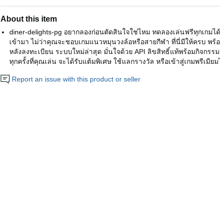
About this item
diner-delights-pg อยากลองก่อนตัดสินใจใช่ไหม ทดลองเล่นฟรีทุกเกมได้ทั
เข้ามา ไม่ว่าคุณจะชอบเกมแนวหมุนวงล้อหรือสายกีฬา ที่นี่มีให้ครบ พ
หลังลงทะเบียน ระบบใหม่ล่าสุด มั่นใจด้วย API ลิขสิทธิ์แท้พร้อมกิจกรรมร
ทุกครั้งที่คุณเล่น จะได้รับแต้มพิเศษ ใช้แลกรางวัล หรือเข้าสู่เกมพรีเมียม
Report an issue with this product or seller