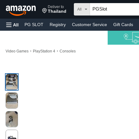
Deliver to
All
Thailand
PG SLOT
Registry
Customer Service
Gift Cards
All
›
›
Video Games
PlayStation 4
Consoles