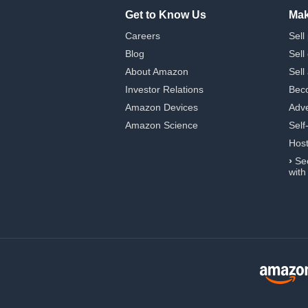
Get to Know Us
Mak
Careers
Sell
Blog
Sell
About Amazon
Sell
Investor Relations
Beco
Amazon Devices
Adve
Amazon Science
Self
Hos
›
Se
with