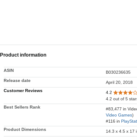
Product information
ASIN
B030236635
Release date
April 20, 2018
Customer Reviews
4.2
4.2 out of 5 star
Best Sellers Rank
#83,477 in Vid
Video Games
)
#116 in
PlaySta
Product Dimensions
14.3 x 4.5 x 17