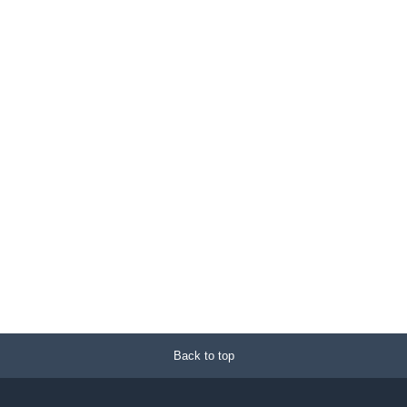
Back to top