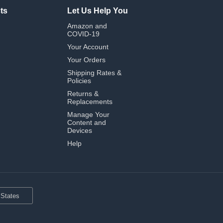
ts
Let Us Help You
Amazon and
COVID-19
Your Account
Your Orders
Shipping Rates &
Policies
Returns &
Replacements
Manage Your
Content and
Devices
Help
 States