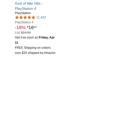
God of War Hits -
PlayStation 4
PlayStation
11,442
PlayStation 4
-18%
16
$
43
List:
$19.99
Get it as soon as
Friday, Apr
11
FREE Shipping on orders
over $35 shipped by Amazon