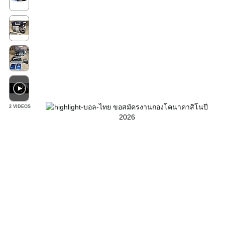
2 VIDEOS