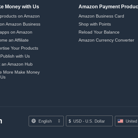
e Money with Us
Amazon Payment Produc
 products on Amazon
Amazon Business Card
 on Amazon Business
Shop with Points
 apps on Amazon
Reload Your Balance
me an Affiliate
Amazon Currency Converter
rtise Your Products
-Publish with Us
t an Amazon Hub
e More Make Money
 Us
English
$
USD - U.S. Dollar
United