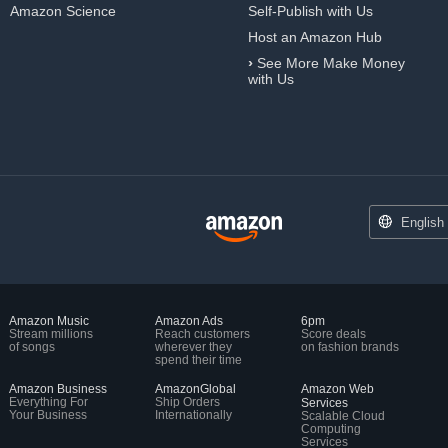
Amazon Science
Self-Publish with Us
Host an Amazon Hub
›
See More Make Money
with Us
English
Amazon Music
Amazon Ads
6pm
Stream millions
Reach customers
Score deals
of songs
wherever they
on fashion brands
spend their time
Amazon Business
AmazonGlobal
Amazon Web
Everything For
Ship Orders
Services
Your Business
Internationally
Scalable Cloud
Computing
Services