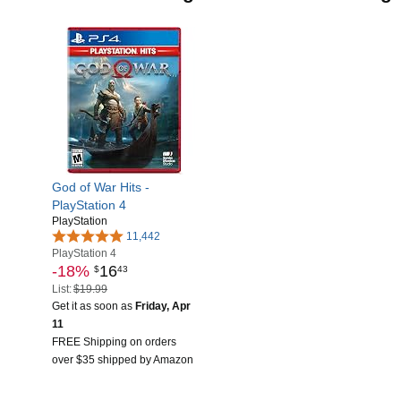
God of War Hits -
PlayStation 4
PlayStation
11,442
PlayStation 4
-18%
16
$
43
List:
$19.99
Get it as soon as
Friday, Apr
11
FREE Shipping on orders
over $35 shipped by Amazon