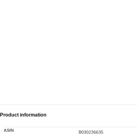
Product information
ASIN
B030236635