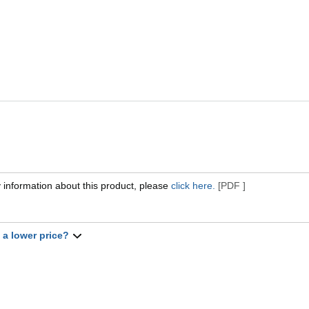
 information about this product, please
click here.
[PDF ]
t a lower price?