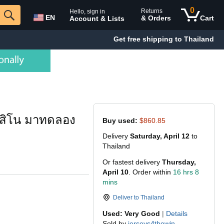
0
Returns
Hello, sign in
EN
& Orders
Cart
Account & Lists
Get free shipping to Thailand
คาสิโน มาทดลอง
Buy used:
$860.85
Delivery
Saturday, April 12
to
Thailand
Or fastest delivery
Thursday,
April 10
. Order within
16 hrs 8
mins
Deliver to
Thailand
Used: Very Good
|
Details
Sold by
jerseys4thewin