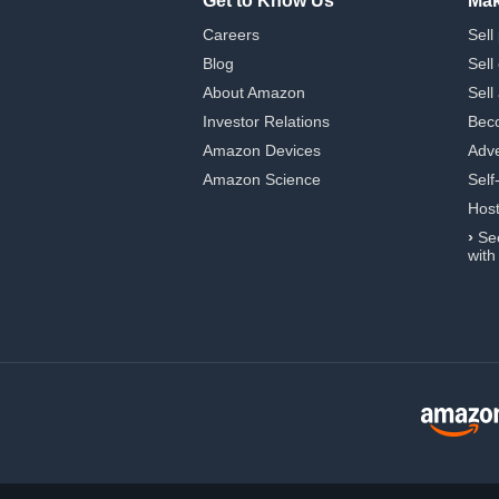
Get to Know Us
Mak
Careers
Sell
Blog
Sell
About Amazon
Sell
Investor Relations
Beco
Amazon Devices
Adve
Amazon Science
Self
Hos
›
Se
with