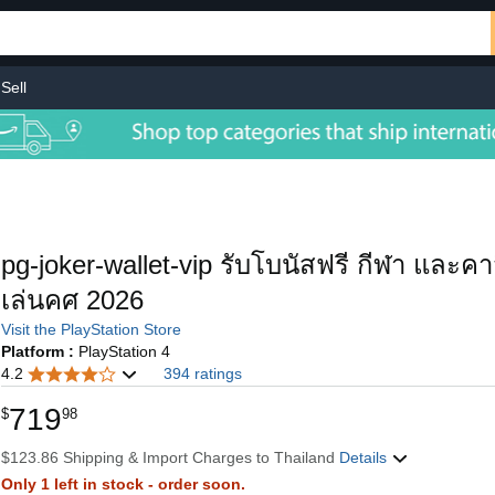
Sell
pg-joker-wallet-vip รับโบนัสฟรี กีฬา และ
เล่นคศ 2026
Visit the PlayStation Store
Platform :
PlayStation 4
4.2
394 ratings
719
$
98
$123.86 Shipping & Import Charges to Thailand
Details
Only 1 left in stock - order soon.