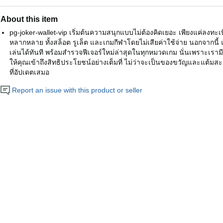
About this item
pg-joker-wallet-vip เริ่มต้นความสนุกแบบไม่ต้องคิดเยอะ เพียงแค่ลงทะเ
หลากหลาย ทั้งสล็อต รูเล็ต และเกมกีฬาโดยไม่เสียค่าใช้จ่าย นอกจากนี
เล่นได้ทันที พร้อมสำรวจฟีเจอร์ใหม่ล่าสุดในทุกหมวดเกม นั่นเพราะเร
ให้คุณเข้าถึงสิทธิประโยชน์อย่างเต็มที่ ไม่ว่าจะเป็นของขวัญและแต้ม
ที่อัปเดตเสมอ
Report an issue with this product or seller