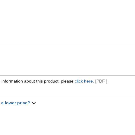
 information about this product, please
click here.
[PDF ]
t a lower price?