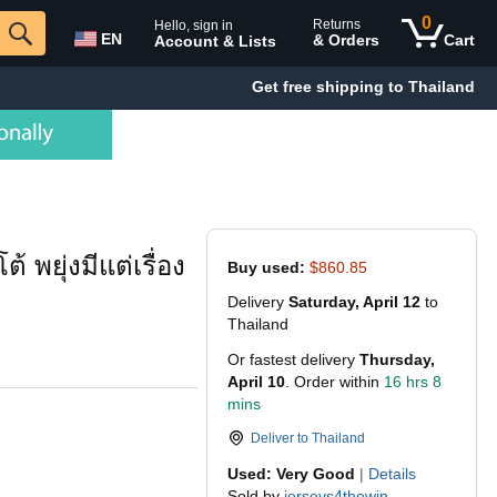
0
Returns
Hello, sign in
EN
& Orders
Cart
Account & Lists
Get free shipping to Thailand
พยุ่งมีแต่เรื่อง
Buy used:
$860.85
Delivery
Saturday, April 12
to
Thailand
Or fastest delivery
Thursday,
April 10
. Order within
16 hrs 8
mins
Deliver to
Thailand
Used: Very Good
|
Details
Sold by
jerseys4thewin