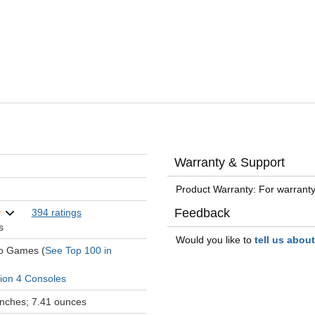
Warranty & Support
Product Warranty: For warranty
Feedback
394 ratings
s
Would you like to
tell us abou
eo Games (
See Top 100 in
tion 4 Consoles
 inches; 7.41 ounces