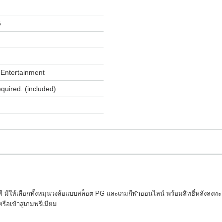
5
Entertainment
equired. (included)
 มีให้เลือกทั้งหมุนวงล้อแบบสล็อต PG และเกมกีฬาออนไลน์ พร้อมสิทธิ์หลังลงทะเบ
ือเข้าสู่เกมพรีเมียม